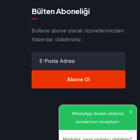
Bülten Aboneliği
Bültene abone olarak hizmetlerimizden
haberdar olabilirsiniz.
Abone Ol
X
WhatsApp destek ekibimiz
sorularınızı cevaplıyor.
Merhaba, nasıl yardımcı olabilirim?