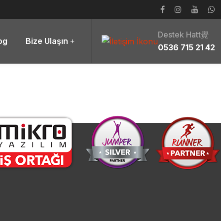
Destek Hatt覺
og
Bize Ulaşın
0536 715 21 42