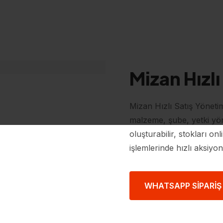
Mizan Hızlı
Mizan Hızlı Satış Yönetim
malzeme, şube, yetki yön
oluşturabilir, stokları on
işlemlerinde hızlı aksiyo
WHATSAPP SIPARIŞ