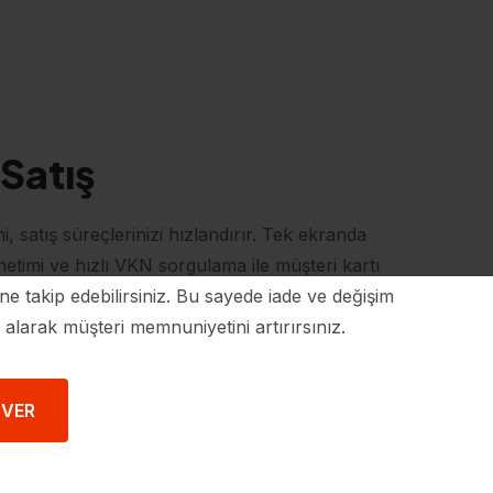
 Satış
i, satış süreçlerinizi hızlandırır. Tek ekranda
etimi ve hızlı VKN sorgulama ile müşteri kartı
line takip edebilirsiniz. Bu sayede iade ve değişim
n alarak müşteri memnuniyetini artırırsınız.
 VER